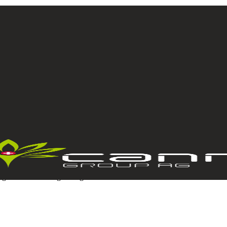
tellt. Dennoch übernimmt swiss-canna.ch keine Gewähr für die Richtigke
r oder immaterieller Art, welche aus dem Zugriff auf die Website, d
gesetzlich zulässig – ausgeschlossen.